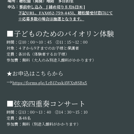
場所：聴松閣（南園）地階 多目的室
申込：
事前申し込み [ 締め切り８月8日㈭ ]
下記URL、FAX052-759-4451、聴松閣受付窓口にて
※応募多数の場合は抽選となります。
■子どものためのバイオリン体験
時間：①10：00～10：45 ➁11：15～12：00
対象：４才から9才までのお子様と保護者
定員：各10名（体験者するお子様）
参加費：無料（大人のみ別途入館料がかかります）
★お申込はこちらから
→
https://forms.gle/LrB1ZxskAWXx8SBx5
■弦楽四重奏コンサート
時間：➀13：00～13：40 ➁14：30～15：10
定員：各48名
参加費：無料（別途入館料がかかります）