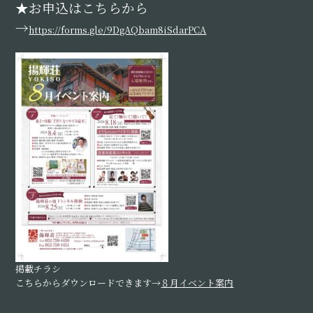
★お申込はこちらから
→
https://forms.gle/9DgAQbam8iSdarPCA
掲載チラシ
こちらからダウンロードできます→
８月イベント案内