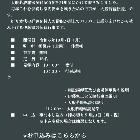
大般若波羅密多経
600
巻を
21
年間にかけて書き写しました。
毎年これを供養し家内安全を願うための行事が「大般若経転読」で
す。
折り本状の経巻を数人の僧侶が頭上でパラパラと繰り広げながら読
み上げる伊藤家の伝統行事です。
■ 開催日 令和６年
10
月
7
日（月）
■ 場 所
揚輝荘（
北園）
伴華楼
■ 参加費 無料
■ 定 員 15名
■ 見学内容 10：00～ 受付
10：30～ 行事説明
会
・
施設揚輝荘及び会場伴華楼の説明
・伊藤家三大伝統行事の説明
・大般若経転読の説明
11：
00
～
大般若経転読見学
■ 申 込 事前申し込み（締め切り９月23日（月・祝）
※申込多数の場合は抽選となります
。
お申込みはこちらから
★