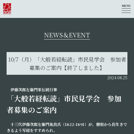
MENU
NEWS＆EVENT
10/7（月）「大般若経転読」市民見学会 参加者
募集のご案内【終了しました】
2024.08.25
伊藤次郎左
衞
門家
伝統行事
「
大般若経転読
」
市民見学会
参加
者募集のご案内
十三代伊藤次郎左
衞
門祐良氏（
1822-1891
）が、僧侶から長生きで
きるよう写経をすすめられ、