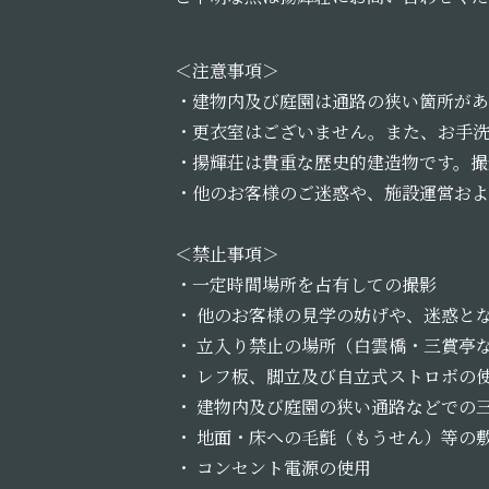
＜注意事項＞
・建物内及び庭園は通路の狭い箇所があ
・更衣室はございません。また、お手
・揚輝荘は貴重な歴史的建造物です。撮
・他のお客様のご迷惑や、施設運営およ
＜禁止事項＞
・一定時間場所を占有しての撮影
・ 他のお客様の見学の妨げや、迷惑と
・ 立入り禁止の場所（白雲橋・三賞亭
・ レフ板、脚立及び自立式ストロボの
・ 建物内及び庭園の狭い通路などでの
・ 地面・床への毛氈（もうせん）等の
・ コンセント電源の使用