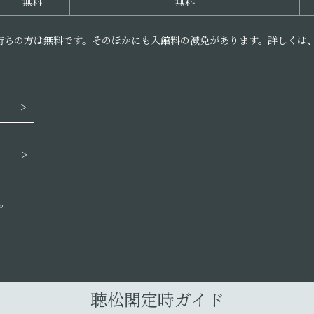
無料
無料
持ちの方は無料です。そのほかにも入館料の減免があります。詳しくは
）
）
。
聴松閣定時ガイド